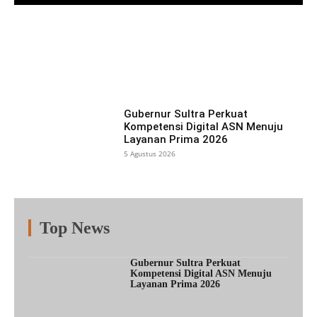
Facebook
X
Pinterest
What
Gubernur Sultra Perkuat
Kompetensi Digital ASN Menuju
Layanan Prima 2026
5 Agustus 2026
Top News
Fitur
Populer
Lainnya
Gubernur Sultra Perkuat
Kompetensi Digital ASN Menuju
Layanan Prima 2026