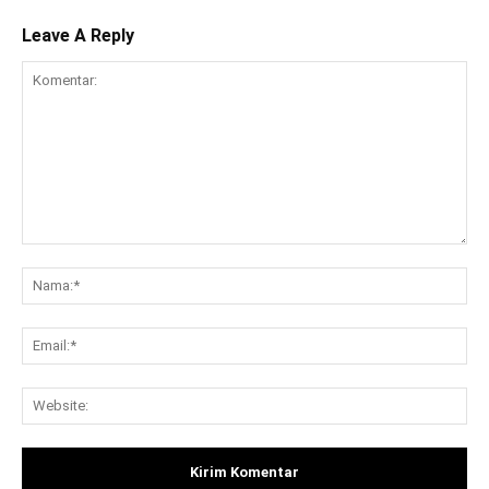
Leave A Reply
Komentar:
Na
Ema
Web