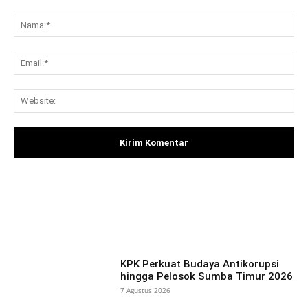
Komentar:
Na
Ema
Web
Facebook
X
Pinterest
What
KPK Perkuat Budaya Antikorupsi
hingga Pelosok Sumba Timur 2026
7 Agustus 2026