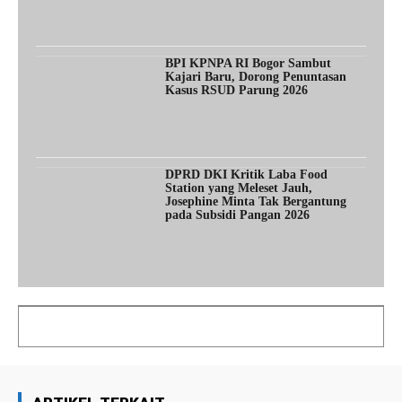
BPI KPNPA RI Bogor Sambut
Kajari Baru, Dorong Penuntasan
Kasus RSUD Parung 2026
DPRD DKI Kritik Laba Food
Station yang Meleset Jauh,
Josephine Minta Tak Bergantung
pada Subsidi Pangan 2026