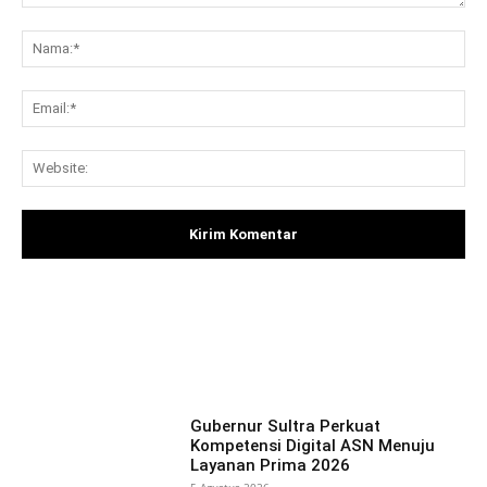
Komentar:
Na
Ema
Web
Facebook
X
Pinterest
What
Gubernur Sultra Perkuat
Kompetensi Digital ASN Menuju
Layanan Prima 2026
5 Agustus 2026