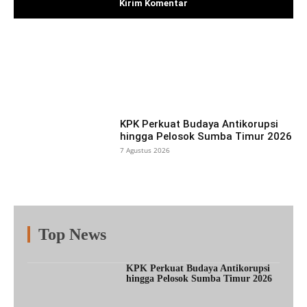
Facebook
X
Pinterest
What
KPK Perkuat Budaya Antikorupsi
hingga Pelosok Sumba Timur 2026
7 Agustus 2026
Top News
Fitur
Populer
Lainnya
KPK Perkuat Budaya Antikorupsi
hingga Pelosok Sumba Timur 2026