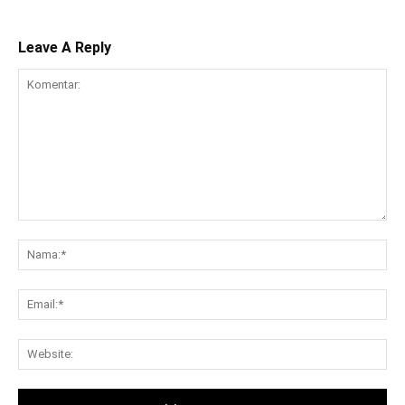
Leave A Reply
Komentar:
Na
Ema
Web