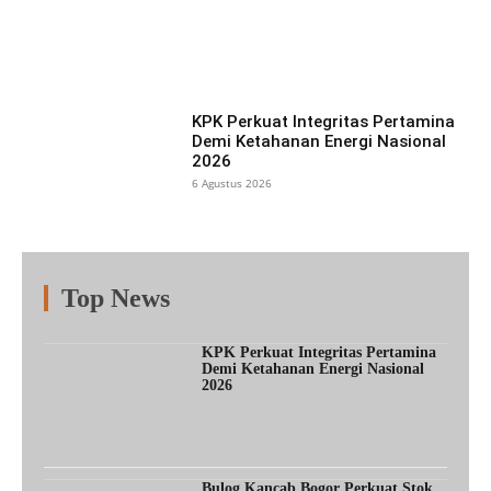
Facebook
X
Pinterest
What
KPK Perkuat Integritas Pertamina
Demi Ketahanan Energi Nasional
2026
6 Agustus 2026
Top News
Fitur
Populer
Lainnya
KPK Perkuat Integritas Pertamina
Demi Ketahanan Energi Nasional
2026
Bulog Kancab Bogor Perkuat Stok