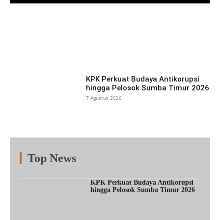
Facebook
X
Pinterest
What
KPK Perkuat Budaya Antikorupsi
hingga Pelosok Sumba Timur 2026
7 Agustus 2026
Top News
Fitur
Populer
Lainnya
KPK Perkuat Budaya Antikorupsi
hingga Pelosok Sumba Timur 2026