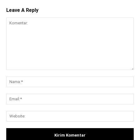
Leave A Reply
Komentar:
Na
Ema
Web