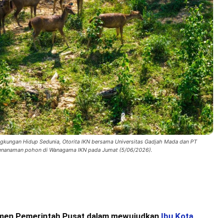
ngkungan Hidup Sedunia, Otorita IKN bersama Universitas Gadjah Mada dan PT
nanaman pohon di Wanagama IKN pada Jumat (5/06/2026).
men Pemerintah Pusat dalam mewujudkan
Ibu Kota