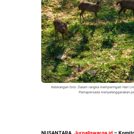
Keterangan foto: Dalam rangka memperingati Hari Li
Pamapersada menyelenggarakan pe
Bagikan
NUSANTARA,
Jurnaliswarga.id
– Komit