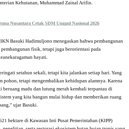
enterian Kehutanan, Muhammad Zainal Arifin.
una Nusantara Cetak SDM Unggul Nasional 2026
ta IKN Basuki Hadimuljono menegaskan bahwa pembangunan
pembangunan fisik, tetapi juga berorientasi pada
keanekaragaman hayati.
ingati setahun sekali, tetapi kita jalankan setiap hari. Yang
m pohon, tetapi mengembalikan kehidupan alamnya. Karena
erti beruang madu dan lutung merah kembali terpantau di
istem yang kita bangun mulai hidup dan memberikan ruang
ang,” ujar Basuki.
21 hektare di Kawasan Inti Pusat Pemerintahan (KIPP)
enelitian, serta restorasi ekosistem hutan hujan tropis yang