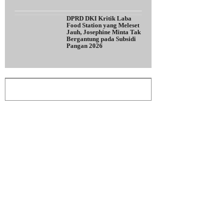
DPRD DKI Kritik Laba
Food Station yang Meleset
Jauh, Josephine Minta Tak
Bergantung pada Subsidi
Pangan 2026