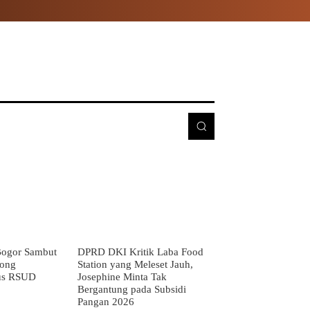
E
MORE
ogor Sambut
DPRD DKI Kritik Laba Food
rong
Station yang Meleset Jauh,
us RSUD
Josephine Minta Tak
Bergantung pada Subsidi
Pangan 2026