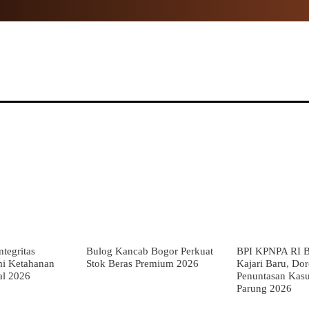
NAL
PROPINSI
POLITIK
HUKUM
TNI
MOR
tegritas
Bulog Kancab Bogor Perkuat
BPI KPNPA RI B
mi Ketahanan
Stok Beras Premium 2026
Kajari Baru, Do
al 2026
Penuntasan Kas
Parung 2026