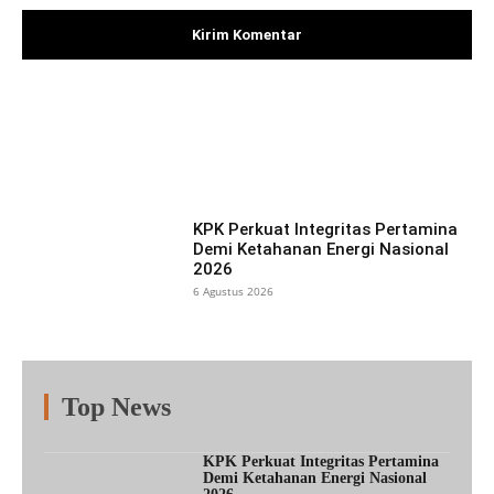
Facebook
X
Pinterest
What
KPK Perkuat Integritas Pertamina
Demi Ketahanan Energi Nasional
2026
6 Agustus 2026
Top News
Fitur
Populer
Lainnya
KPK Perkuat Integritas Pertamina
Demi Ketahanan Energi Nasional