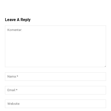
Leave A Reply
Komentar:
Na
Ema
Web