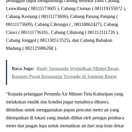
pelanggan dapat menghubungi cabang terdekat yaitu Cabang
Leuwiliang ( 08111173605 ), Cabang Ciomas ( 081119155072 ),
Cabang Kemang ( 08111173606), Cabang Parung Panjang (
08111173609), Cabang Cileungsi ( , 08118862427), Cabang
Ciawi ( 08111173610) , Cabang Cibinong ( 081112111726 ),
Cabang Jonggol ( 081330513525), dan Cabang Babakan
Madang ( 082125986268 ).
Baca Juga:
Rudy Susmanto Wujudkan Mimpi Besar,
Bangun Pusat Keumatan Terpadu di Jantung Bogor
“Kepada pelanggan Perumda Air Minum Tirta Kahuripan yang
melakukan mudik dan kondisi pagar rumahnya dikunci,
dihimbau untuk menggunakan papan pencatat meter air yang
ditempatkan di lokasi yang mudah dilihat oleh petugas pembaca
meter dan jangan lupa untuk mematikan air dari stop kran dekat