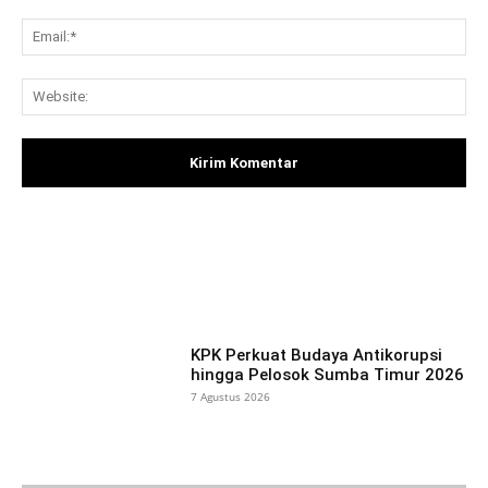
Ema
Web
Facebook
X
Pinterest
What
KPK Perkuat Budaya Antikorupsi
hingga Pelosok Sumba Timur 2026
7 Agustus 2026