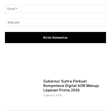
Ema
Web
Facebook
X
Pinterest
What
Gubernur Sultra Perkuat
Kompetensi Digital ASN Menuju
Layanan Prima 2026
5 Agustus 2026