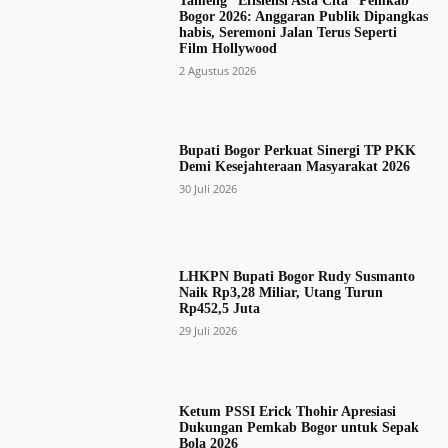
Tameng “Efisiensi Asta Cita” Pemkab
Bogor 2026: Anggaran Publik Dipangkas
habis, Seremoni Jalan Terus Seperti
Film Hollywood
2 Agustus 2026
Bupati Bogor Perkuat Sinergi TP PKK
Demi Kesejahteraan Masyarakat 2026
30 Juli 2026
LHKPN Bupati Bogor Rudy Susmanto
Naik Rp3,28 Miliar, Utang Turun
Rp452,5 Juta
29 Juli 2026
Ketum PSSI Erick Thohir Apresiasi
Dukungan Pemkab Bogor untuk Sepak
Bola 2026