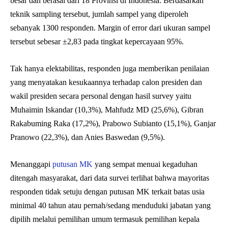
besar dan berasal dari 18 Provinsi di Indonesia. Berdasarkan
teknik sampling tersebut, jumlah sampel yang diperoleh
sebanyak 1300 responden. Margin of error dari ukuran sampel
tersebut sebesar ±2,83 pada tingkat kepercayaan 95%.
Tak hanya elektabilitas, responden juga memberikan penilaian
yang menyatakan kesukaannya terhadap calon presiden dan
wakil presiden secara personal dengan hasil survey yaitu
Muhaimin Iskandar (10,3%), Mahfudz MD (25,6%), Gibran
Rakabuming Raka (17,2%), Prabowo Subianto (15,1%), Ganjar
Pranowo (22,3%), dan Anies Baswedan (9,5%).
Menanggapi
putusan MK
yang sempat menuai kegaduhan
ditengah masyarakat, dari data survei terlihat bahwa mayoritas
responden tidak setuju dengan putusan MK terkait batas usia
minimal 40 tahun atau pernah/sedang menduduki jabatan yang
dipilih melalui pemilihan umum termasuk pemilihan kepala