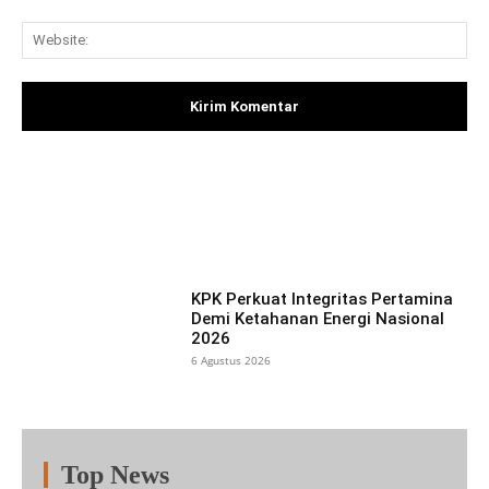
Web
Facebook
X
Pinterest
What
KPK Perkuat Integritas Pertamina
Demi Ketahanan Energi Nasional
2026
6 Agustus 2026
Top News
Fitur
Populer
Lainnya