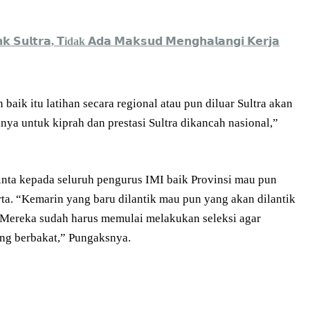
𝗻𝗸 𝗦𝘂𝗹𝘁𝗿𝗮, 𝗧idak 𝗔𝗱𝗮 𝗠𝗮𝗸𝘀𝘂𝗱 𝗠𝗲𝗻𝗴𝗵𝗮𝗹𝗮𝗻𝗴𝗶 𝗞𝗲𝗿𝗷𝗮
 baik itu latihan secara regional atau pun diluar Sultra akan
ya untuk kiprah dan prestasi Sultra dikancah nasional,”
minta kepada seluruh pengurus IMI baik Provinsi mau pun
ta. “Kemarin yang baru dilantik mau pun yang akan dilantik
. Mereka sudah harus memulai melakukan seleksi agar
yang berbakat,” Pungaksnya.