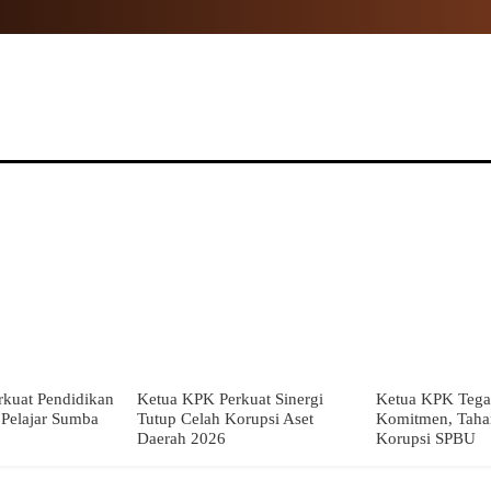
NAL
PROPINSI
POLITIK
HUKUM
TNI
MOR
kuat Pendidikan
Ketua KPK Perkuat Sinergi
Ketua KPK Tega
i Pelajar Sumba
Tutup Celah Korupsi Aset
Komitmen, Taha
Daerah 2026
Korupsi SPBU