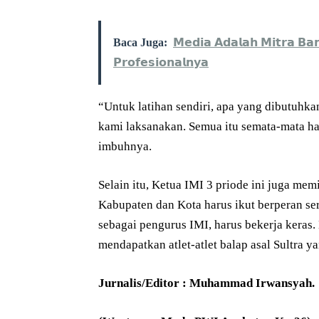
Baca Juga:
𝗠𝗲𝗱𝗶𝗮 𝗔𝗱𝗮𝗹𝗮𝗵 𝗠𝗶𝘁𝗿𝗮 𝗕𝗮
𝗣𝗿𝗼𝗳𝗲𝘀𝗶𝗼𝗻𝗮𝗹𝗻𝘆𝗮
“Untuk latihan sendiri, apa yang dibutuhkan
kami laksanakan. Semua itu semata-mata han
imbuhnya.
Selain itu, Ketua IMI 3 priode ini juga me
Kabupaten dan Kota harus ikut berperan ser
sebagai pengurus IMI, harus bekerja keras
mendapatkan atlet-atlet balap asal Sultra 
Jurnalis/Editor : Muhammad Irwansyah.