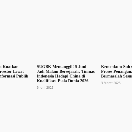
a Kuatkan
SUGBK Memanggil! 5 Juni
Kemenkum Sultr
nvestor Lewat
Jadi Malam Bersejarah: Timnas
Proses Penangan
nformasi Publik
Indonesia Hadapi China di
Bermasalah Sesu
Kualifikasi Piala Dunia 2026
3 Maret 2025
3 Juni 2025