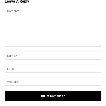
Leave A Reply
Komentar:
Na
Ema
Web