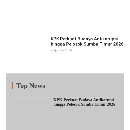
Facebook
X
Pinterest
What
KPK Perkuat Budaya Antikorupsi
hingga Pelosok Sumba Timur 2026
7 Agustus 2026
Top News
Fitur
Populer
Lainnya
KPK Perkuat Budaya Antikorupsi
hingga Pelosok Sumba Timur 2026