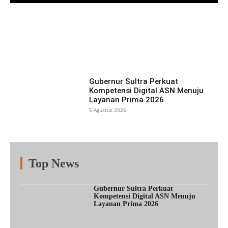
Facebook
X
Pinterest
What
Gubernur Sultra Perkuat
Kompetensi Digital ASN Menuju
Layanan Prima 2026
5 Agustus 2026
Top News
Fitur
Populer
Lainnya
Gubernur Sultra Perkuat
Kompetensi Digital ASN Menuju
Layanan Prima 2026