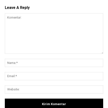
Leave A Reply
Komentar:
Na
Ema
Web