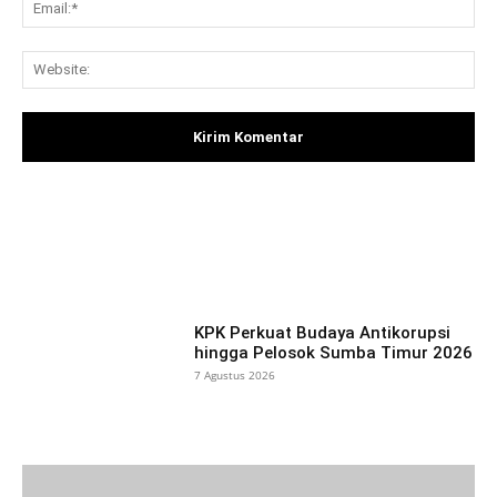
Ema
Web
Facebook
X
Pinterest
What
KPK Perkuat Budaya Antikorupsi
hingga Pelosok Sumba Timur 2026
7 Agustus 2026