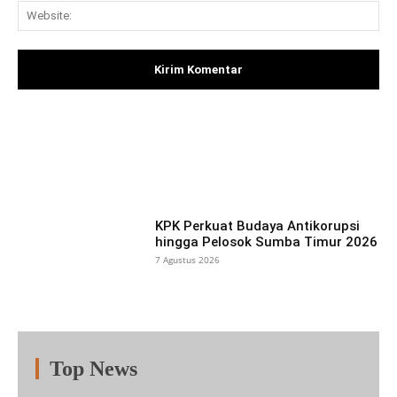
Web
Facebook
X
Pinterest
What
KPK Perkuat Budaya Antikorupsi
hingga Pelosok Sumba Timur 2026
7 Agustus 2026
Top News
Fitur
Populer
Lainnya