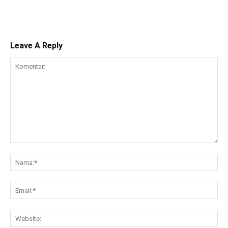
Leave A Reply
Komentar:
Na
Ema
Web