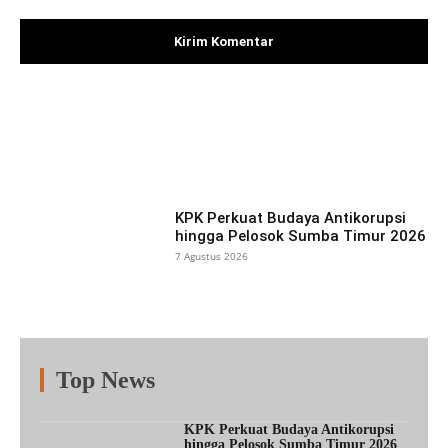
Facebook
X
Pinterest
What
KPK Perkuat Budaya Antikorupsi
hingga Pelosok Sumba Timur 2026
7 Agustus 2026
Top News
Fitur
Populer
Lainnya
KPK Perkuat Budaya Antikorupsi
hingga Pelosok Sumba Timur 2026