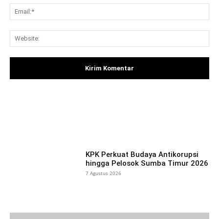
Ema
Web
Facebook
X
Pinterest
What
KPK Perkuat Budaya Antikorupsi
hingga Pelosok Sumba Timur 2026
7 Agustus 2026