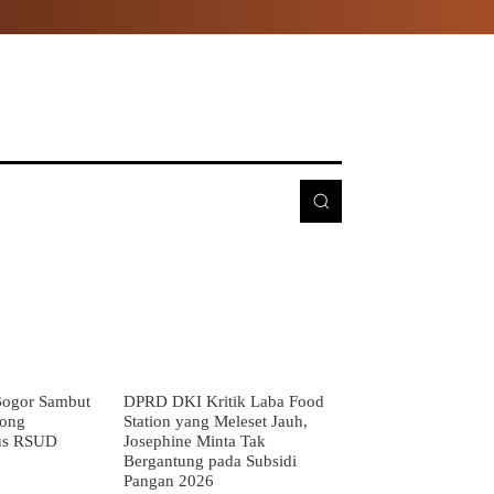
E
MORE
ogor Sambut
DPRD DKI Kritik Laba Food
rong
Station yang Meleset Jauh,
us RSUD
Josephine Minta Tak
Bergantung pada Subsidi
Pangan 2026