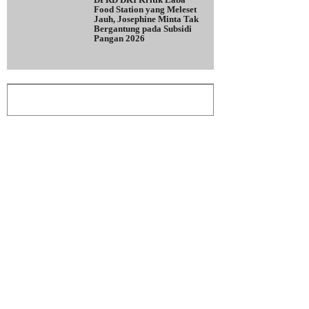
Food Station yang Meleset
Jauh, Josephine Minta Tak
Bergantung pada Subsidi
Pangan 2026