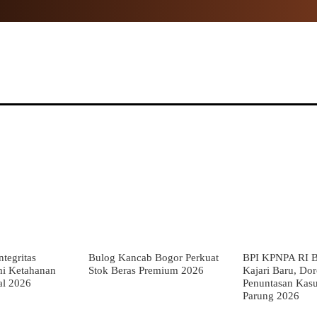
NAL
PROPINSI
POLITIK
HUKUM
TNI
MOR
tegritas
Bulog Kancab Bogor Perkuat
BPI KPNPA RI B
mi Ketahanan
Stok Beras Premium 2026
Kajari Baru, Do
al 2026
Penuntasan Kas
Parung 2026