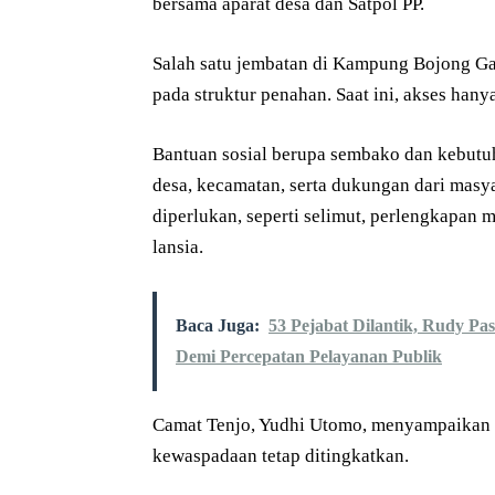
bersama aparat desa dan Satpol PP.
Salah satu jembatan di Kampung Bojong Ga
pada struktur penahan. Saat ini, akses hany
Bantuan sosial berupa sembako dan kebutuh
desa, kecamatan, serta dukungan dari mas
diperlukan, seperti selimut, perlengkapan 
lansia.
Baca Juga:
53 Pejabat Dilantik, Rudy Pa
Demi Percepatan Pelayanan Publik
Camat Tenjo, Yudhi Utomo, menyampaikan b
kewaspadaan tetap ditingkatkan.