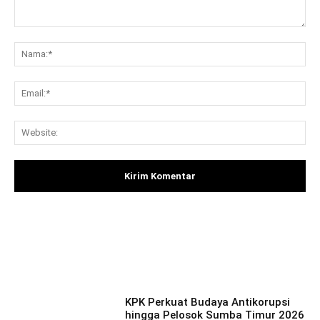
Komentar:
Na
Ema
Web
Facebook
X
Pinterest
What
KPK Perkuat Budaya Antikorupsi
hingga Pelosok Sumba Timur 2026