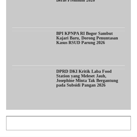
Beras Premium 2026
BPI KPNPA RI Bogor Sambut
Kajari Baru, Dorong Penuntasan
Kasus RSUD Parung 2026
DPRD DKI Kritik Laba Food
Station yang Meleset Jauh,
Josephine Minta Tak Bergantung
pada Subsidi Pangan 2026