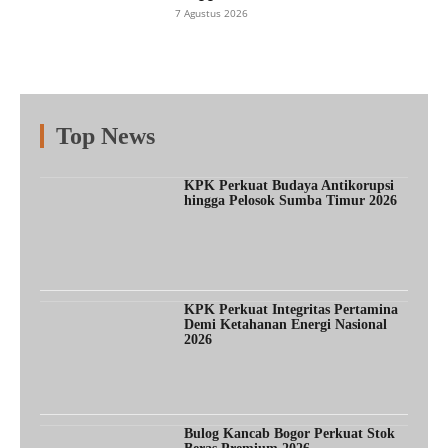
7 Agustus 2026
Top News
Fitur
Populer
Lainnya
KPK Perkuat Budaya Antikorupsi
hingga Pelosok Sumba Timur 2026
KPK Perkuat Integritas Pertamina
Demi Ketahanan Energi Nasional
2026
Bulog Kancab Bogor Perkuat Stok