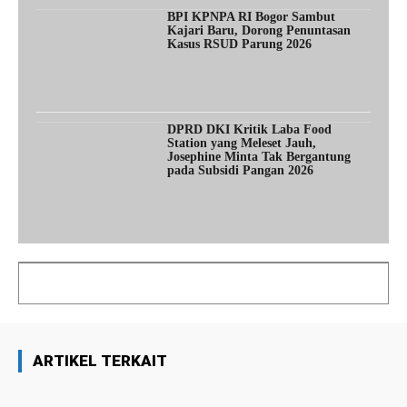
BPI KPNPA RI Bogor Sambut
Kajari Baru, Dorong Penuntasan
Kasus RSUD Parung 2026
DPRD DKI Kritik Laba Food
Station yang Meleset Jauh,
Josephine Minta Tak Bergantung
pada Subsidi Pangan 2026
ARTIKEL TERKAIT