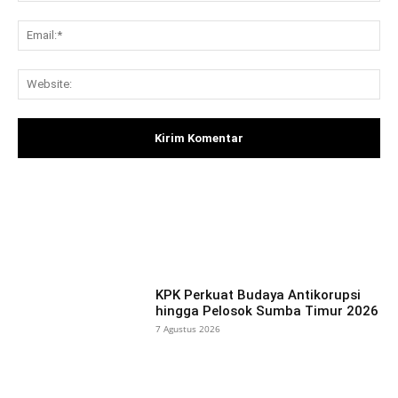
Ema
Web
Facebook
X
Pinterest
What
KPK Perkuat Budaya Antikorupsi
hingga Pelosok Sumba Timur 2026
7 Agustus 2026