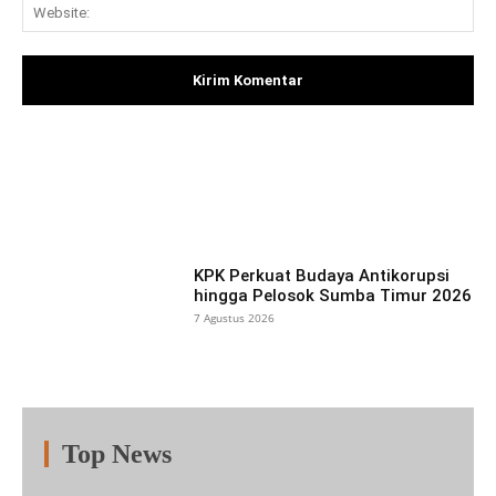
Web
Facebook
X
Pinterest
What
KPK Perkuat Budaya Antikorupsi
hingga Pelosok Sumba Timur 2026
7 Agustus 2026
Top News
Fitur
Populer
Lainnya