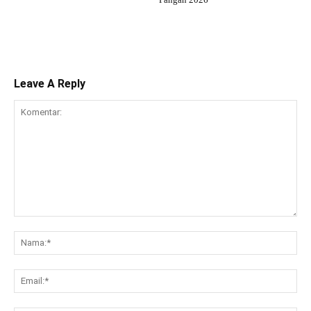
Leave A Reply
Komentar:
Na
Ema