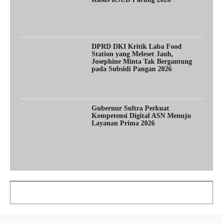
DPRD DKI Kritik Laba Food
Station yang Meleset Jauh,
Josephine Minta Tak Bergantung
pada Subsidi Pangan 2026
Gubernur Sultra Perkuat
Kompetensi Digital ASN Menuju
Layanan Prima 2026