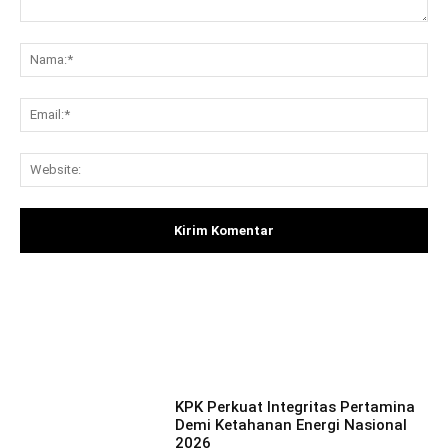
Komentar:
Na
Ema
Web
Facebook
X
Pinterest
What
KPK Perkuat Integritas Pertamina
Demi Ketahanan Energi Nasional
2026