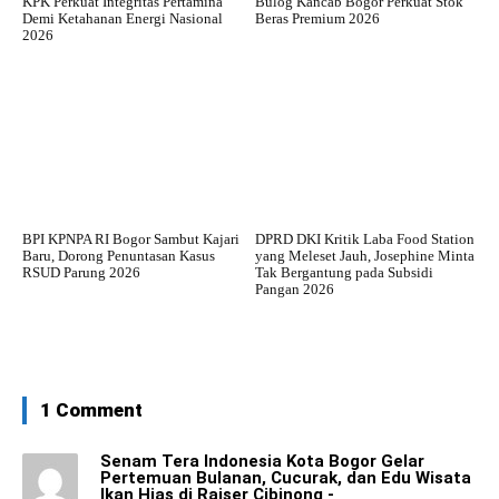
KPK Perkuat Integritas Pertamina
Bulog Kancab Bogor Perkuat Stok
Demi Ketahanan Energi Nasional
Beras Premium 2026
2026
BPI KPNPA RI Bogor Sambut Kajari
DPRD DKI Kritik Laba Food Station
Baru, Dorong Penuntasan Kasus
yang Meleset Jauh, Josephine Minta
RSUD Parung 2026
Tak Bergantung pada Subsidi
Pangan 2026
1 Comment
Senam Tera Indonesia Kota Bogor Gelar
Pertemuan Bulanan, Cucurak, dan Edu Wisata
Ikan Hias di Raiser Cibinong -