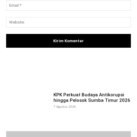
Ema
Web
Facebook
X
Pinterest
What
KPK Perkuat Budaya Antikorupsi
hingga Pelosok Sumba Timur 2026
7 Agustus 2026