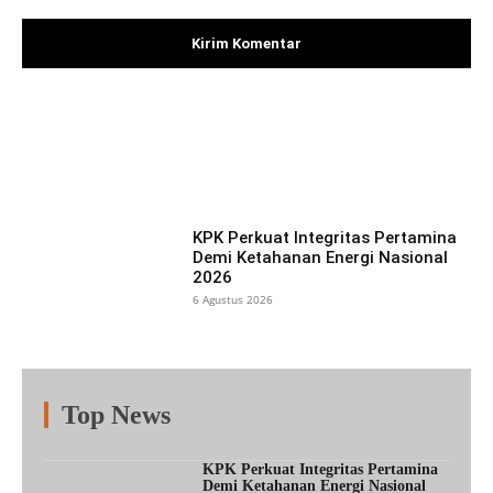
Facebook
X
Pinterest
What
KPK Perkuat Integritas Pertamina
Demi Ketahanan Energi Nasional
2026
6 Agustus 2026
Top News
Fitur
Populer
Lainnya
KPK Perkuat Integritas Pertamina
Demi Ketahanan Energi Nasional