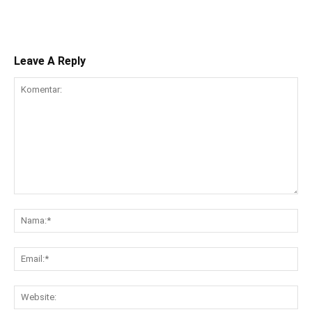
Leave A Reply
Komentar:
Na
Ema
Web