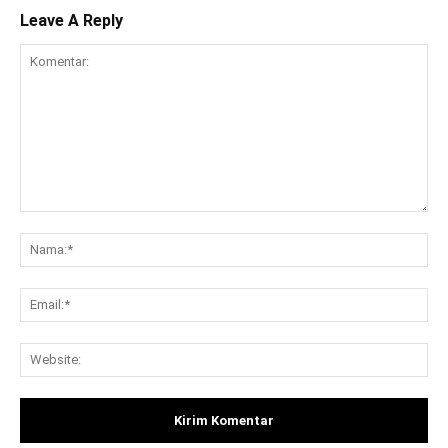
Leave A Reply
Komentar:
Na
Ema
Web