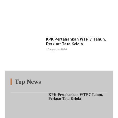
Facebook
X
Pinterest
What
KPK Pertahankan WTP 7 Tahun,
Perkuat Tata Kelola
10 Agustus 2026
Top News
Fitur
Populer
Lainnya
KPK Pertahankan WTP 7 Tahun,
Perkuat Tata Kelola