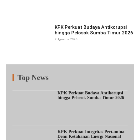
Facebook
X
Pinterest
What
KPK Perkuat Budaya Antikorupsi
hingga Pelosok Sumba Timur 2026
7 Agustus 2026
Top News
Fitur
Populer
Lainnya
KPK Perkuat Budaya Antikorupsi
hingga Pelosok Sumba Timur 2026
KPK Perkuat Integritas Pertamina
Demi Ketahanan Energi Nasional