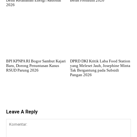
Demi Ketahanan Energi Nasional
Beras Premium 2026
2026
BPI KPNPA RI Bogor Sambut Kajari
DPRD DKI Kritik Laba Food Station
Baru, Dorong Penuntasan Kasus
yang Meleset Jauh, Josephine Minta
RSUD Parung 2026
Tak Bergantung pada Subsidi
Pangan 2026
Leave A Reply