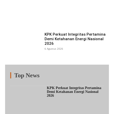
Facebook
X
Pinterest
What
KPK Perkuat Integritas Pertamina
Demi Ketahanan Energi Nasional
2026
6 Agustus 2026
Top News
Fitur
Populer
Lainnya
KPK Perkuat Integritas Pertamina
Demi Ketahanan Energi Nasional
2026