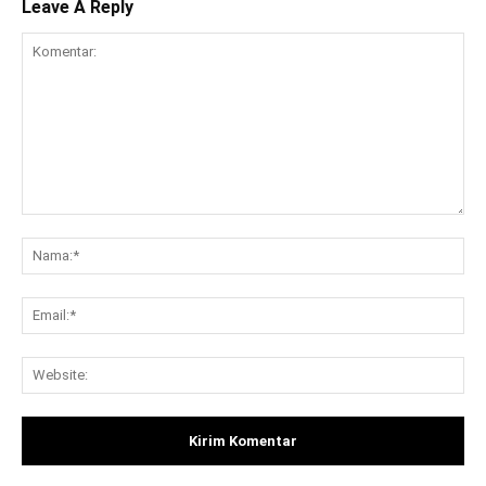
Leave A Reply
Komentar:
Na
Ema
Web