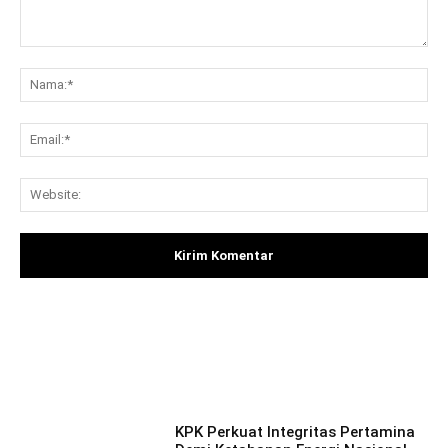
Komentar:
Na
Ema
Web
Facebook
X
Pinterest
What
KPK Perkuat Integritas Pertamina