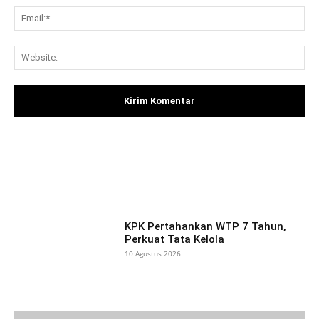
Ema
Web
Facebook
X
Pinterest
What
KPK Pertahankan WTP 7 Tahun,
Perkuat Tata Kelola
10 Agustus 2026