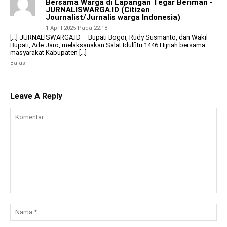
Bersama Warga di Lapangan Tegar Beriman -
JURNALISWARGA.ID (Citizen
Journalist/Jurnalis warga Indonesia)
1 April 2025 Pada 22:18
[…] JURNALISWARGA.ID – Bupati Bogor, Rudy Susmanto, dan Wakil
Bupati, Ade Jaro, melaksanakan Salat Idulfitri 1446 Hijriah bersama
masyarakat Kabupaten […]
Balas
Leave A Reply
Komentar:
Na