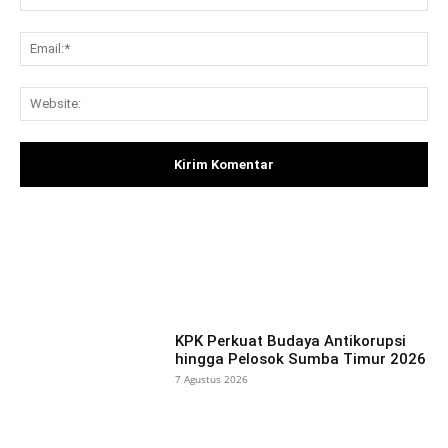
Ema
Web
Facebook
X
Pinterest
What
KPK Perkuat Budaya Antikorupsi
hingga Pelosok Sumba Timur 2026
7 Agustus 2026