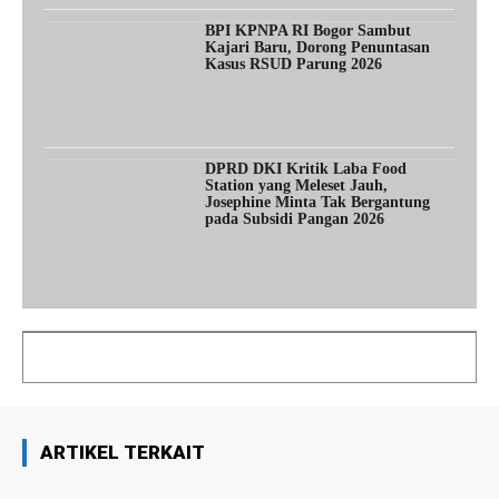
BPI KPNPA RI Bogor Sambut
Kajari Baru, Dorong Penuntasan
Kasus RSUD Parung 2026
DPRD DKI Kritik Laba Food
Station yang Meleset Jauh,
Josephine Minta Tak Bergantung
pada Subsidi Pangan 2026
ARTIKEL TERKAIT