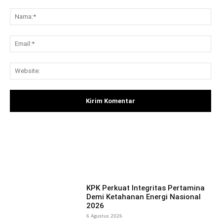
Komentar:
Na
Ema
Web
Facebook
X
Pinterest
What
KPK Perkuat Integritas Pertamina
Demi Ketahanan Energi Nasional
2026
6 Agustus 2026