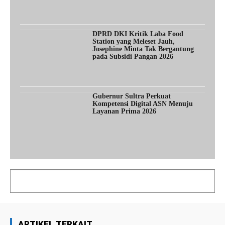
DPRD DKI Kritik Laba Food
Station yang Meleset Jauh,
Josephine Minta Tak Bergantung
pada Subsidi Pangan 2026
Gubernur Sultra Perkuat
Kompetensi Digital ASN Menuju
Layanan Prima 2026
ARTIKEL TERKAIT