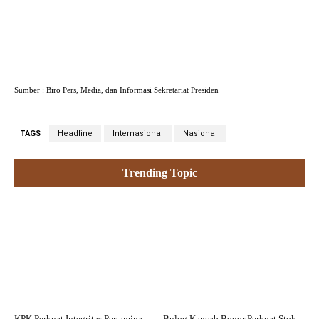
Sumber : Biro Pers, Media, dan Informasi Sekretariat Presiden
TAGS
Headline
Internasional
Nasional
Trending Topic
KPK Perkuat Integritas Pertamina
Bulog Kancab Bogor Perkuat Stok