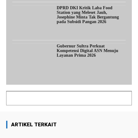
DPRD DKI Kritik Laba Food
Station yang Meleset Jauh,
Josephine Minta Tak Bergantung
pada Subsidi Pangan 2026
Gubernur Sultra Perkuat
Kompetensi Digital ASN Menuju
Layanan Prima 2026
ARTIKEL TERKAIT