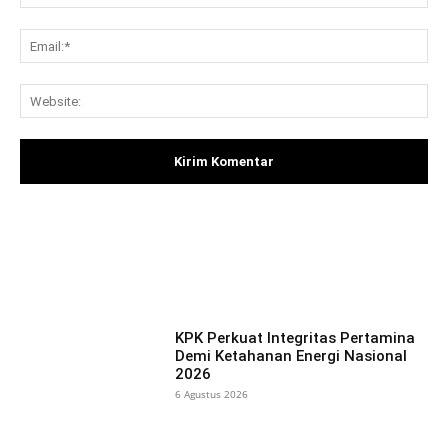
Ema
Web
Facebook
X
Pinterest
What
KPK Perkuat Integritas Pertamina
Demi Ketahanan Energi Nasional
2026
6 Agustus 2026