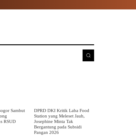
E
MORE
ogor Sambut
DPRD DKI Kritik Laba Food
rong
Station yang Meleset Jauh,
us RSUD
Josephine Minta Tak
Bergantung pada Subsidi
Pangan 2026