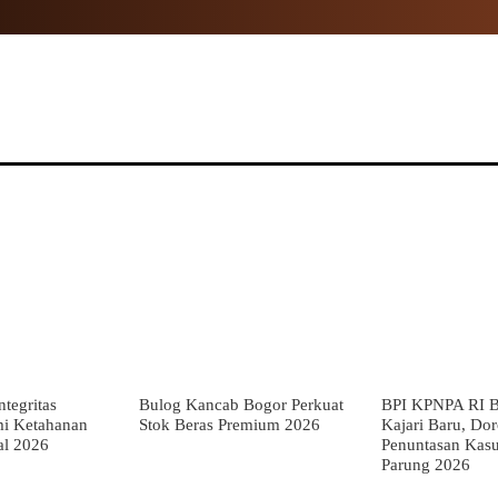
NAL
PROPINSI
POLITIK
HUKUM
TNI
MOR
tegritas
Bulog Kancab Bogor Perkuat
BPI KPNPA RI B
mi Ketahanan
Stok Beras Premium 2026
Kajari Baru, Do
al 2026
Penuntasan Kas
Parung 2026