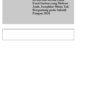
Food Station yang Meleset
Jauh, Josephine Minta Tak
Bergantung pada Subsidi
Pangan 2026