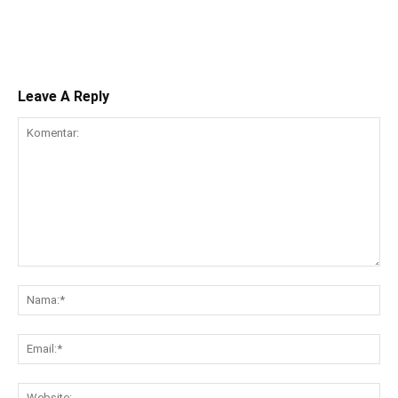
Leave A Reply
Komentar:
Na
Ema
Web