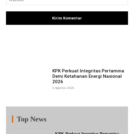
Facebook
X
Pinterest
What
KPK Perkuat Integritas Pertamina
Demi Ketahanan Energi Nasional
2026
6 Agustus 2026
Top News
Fitur
Populer
Lainnya
KPK Perkuat Integritas Pertamina