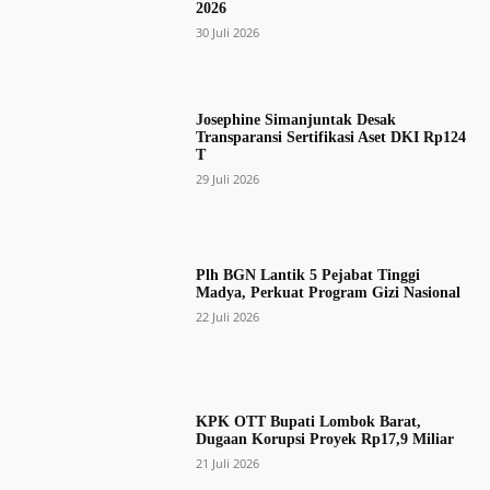
2026
30 Juli 2026
Josephine Simanjuntak Desak
Transparansi Sertifikasi Aset DKI Rp124
T
29 Juli 2026
Plh BGN Lantik 5 Pejabat Tinggi
Madya, Perkuat Program Gizi Nasional
22 Juli 2026
KPK OTT Bupati Lombok Barat,
Dugaan Korupsi Proyek Rp17,9 Miliar
21 Juli 2026