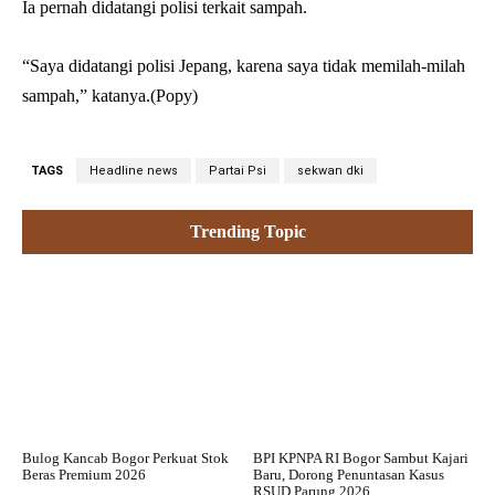
Ia pernah didatangi polisi terkait sampah.
“Saya didatangi polisi Jepang, karena saya tidak memilah-milah
sampah,” katanya.(Popy)
TAGS
Headline news
Partai Psi
sekwan dki
Trending Topic
Bulog Kancab Bogor Perkuat Stok
BPI KPNPA RI Bogor Sambut Kajari
Beras Premium 2026
Baru, Dorong Penuntasan Kasus
RSUD Parung 2026