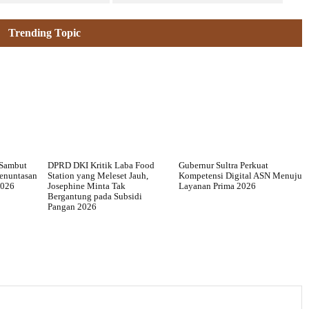
Trending Topic
 Sambut
DPRD DKI Kritik Laba Food
Gubernur Sultra Perkuat
Penuntasan
Station yang Meleset Jauh,
Kompetensi Digital ASN Menuju
2026
Josephine Minta Tak
Layanan Prima 2026
Bergantung pada Subsidi
Pangan 2026