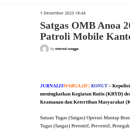
1 Desember 2023 18:44
Satgas OMB Anoa 20
Patroli Mobile Kan
By
nimrod rungga
Bagikan
JURNALIS
WARGA.ID |
KONUT
– Kepolis
meningkatkan Kegiatan Rutin (KRYD) den
Keamanan dan Ketertiban Masyarakat (K
Satuan Tugas (Satgas) Operasi Mantap Brat
Tugas (Satgas) Preemtif, Preventif, Pene