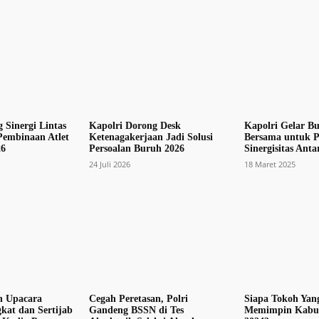
 Sinergi Lintas
Kapolri Dorong Desk
Kapolri Gelar B
embinaan Atlet
Ketenagakerjaan Jadi Solusi
Bersama untuk P
6
Persoalan Buruh 2026
Sinergisitas Anta
24 Juli 2026
18 Maret 2025
n Upacara
Cegah Peretasan, Polri
Siapa Tokoh Yan
kat dan Sertijab
Gandeng BSSN di Tes
Memimpin Kabu