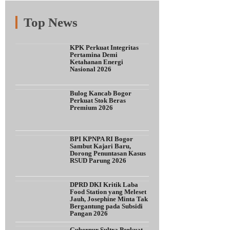
Top News
Fitur
Populer
Lainnya
KPK Perkuat Integritas
Pertamina Demi
Ketahanan Energi
Nasional 2026
Bulog Kancab Bogor
Perkuat Stok Beras
Premium 2026
BPI KPNPA RI Bogor
Sambut Kajari Baru,
Dorong Penuntasan Kasus
RSUD Parung 2026
DPRD DKI Kritik Laba
Food Station yang Meleset
Jauh, Josephine Minta Tak
Bergantung pada Subsidi
Pangan 2026
Gubernur Sultra Perkuat