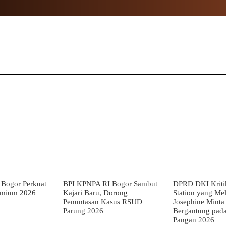
NAL
PROPINSI
POLITIK
HUKUM
TNI
MOR
Bogor Perkuat
BPI KPNPA RI Bogor Sambut
DPRD DKI Kriti
emium 2026
Kajari Baru, Dorong
Station yang Mel
Penuntasan Kasus RSUD
Josephine Minta
Parung 2026
Bergantung pada
Pangan 2026