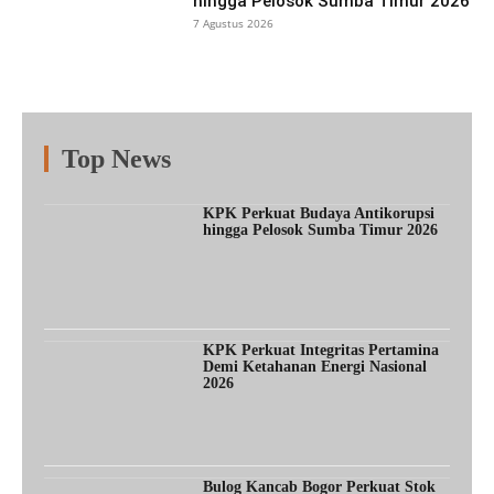
hingga Pelosok Sumba Timur 2026
7 Agustus 2026
Top News
Fitur
Populer
Lainnya
KPK Perkuat Budaya Antikorupsi
hingga Pelosok Sumba Timur 2026
KPK Perkuat Integritas Pertamina
Demi Ketahanan Energi Nasional
2026
Bulog Kancab Bogor Perkuat Stok