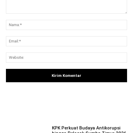
Komentar:
Na
Ema
Web
Facebook
X
Pinterest
What
KPK Perkuat Budaya Antikorupsi