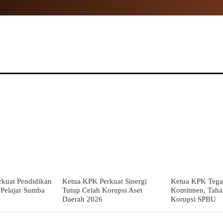
NAL
PROPINSI
POLITIK
HUKUM
TNI
MOR
kuat Pendidikan
Ketua KPK Perkuat Sinergi
Ketua KPK Tega
i Pelajar Sumba
Tutup Celah Korupsi Aset
Komitmen, Taha
Daerah 2026
Korupsi SPBU