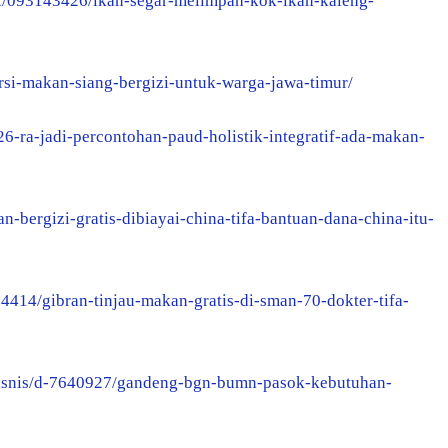
2/093143426/ikan-segar-melimpah-kok-ikan-kaleng-
rsi-makan-siang-bergizi-untuk-warga-jawa-timur/
26-ra-jadi-percontohan-paud-holistik-integratif-ada-makan-
an-bergizi-gratis-dibiayai-china-tifa-bantuan-dana-china-itu-
4414/gibran-tinjau-makan-gratis-di-sman-70-dokter-tifa-
-bisnis/d-7640927/gandeng-bgn-bumn-pasok-kebutuhan-