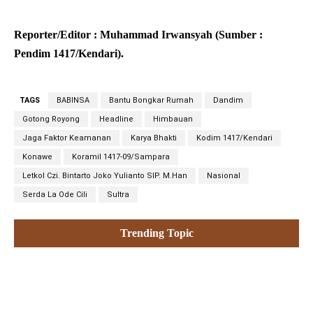
Reporter/Editor : Muhammad Irwansyah (Sumber :
Pendim 1417/Kendari).
TAGS
BABINSA
Bantu Bongkar Rumah
Dandim
Gotong Royong
Headline
Himbauan
Jaga Faktor Keamanan
Karya Bhakti
Kodim 1417/Kendari
Konawe
Koramil 1417-09/Sampara
Letkol Czi. Bintarto Joko Yulianto SIP. M.Han
Nasional
Serda La Ode Cili
Sultra
Trending Topic