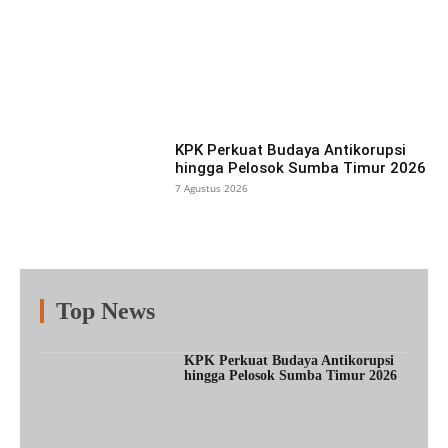
Facebook
X
Pinterest
What
KPK Perkuat Budaya Antikorupsi
hingga Pelosok Sumba Timur 2026
7 Agustus 2026
Top News
Fitur
Populer
Lainnya
KPK Perkuat Budaya Antikorupsi
hingga Pelosok Sumba Timur 2026