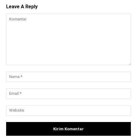
Leave A Reply
Komentar:
Na
Ema
Web