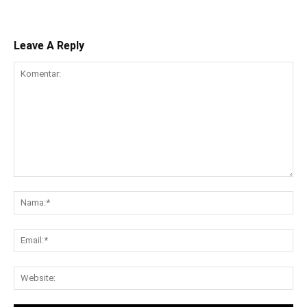
Leave A Reply
Komentar:
Na
Ema
Web