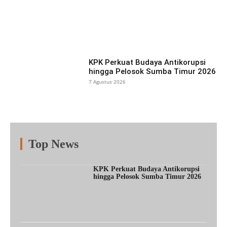
Facebook
X
Pinterest
What
KPK Perkuat Budaya Antikorupsi
hingga Pelosok Sumba Timur 2026
7 Agustus 2026
Top News
Fitur
Populer
Lainnya
KPK Perkuat Budaya Antikorupsi
hingga Pelosok Sumba Timur 2026