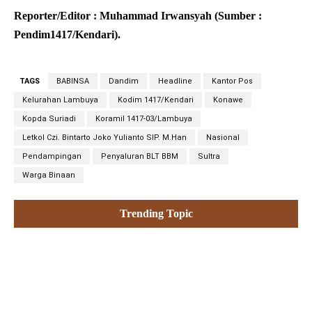
Reporter/Editor : Muhammad Irwansyah (Sumber :
Pendim1417/Kendari).
TAGS
BABINSA
Dandim
Headline
Kantor Pos
Kelurahan Lambuya
Kodim 1417/Kendari
Konawe
Kopda Suriadi
Koramil 1417-03/Lambuya
Letkol Czi. Bintarto Joko Yulianto SIP. M.Han
Nasional
Pendampingan
Penyaluran BLT BBM
Sultra
Warga Binaan
Trending Topic