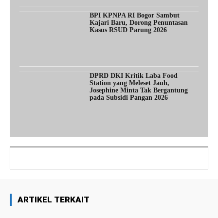
BPI KPNPA RI Bogor Sambut
Kajari Baru, Dorong Penuntasan
Kasus RSUD Parung 2026
DPRD DKI Kritik Laba Food
Station yang Meleset Jauh,
Josephine Minta Tak Bergantung
pada Subsidi Pangan 2026
ARTIKEL TERKAIT