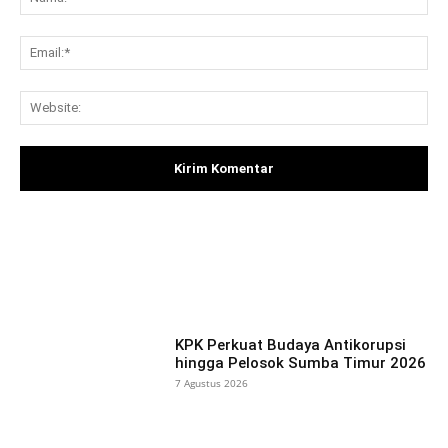
Ema
Web
Facebook
X
Pinterest
What
KPK Perkuat Budaya Antikorupsi
hingga Pelosok Sumba Timur 2026
7 Agustus 2026