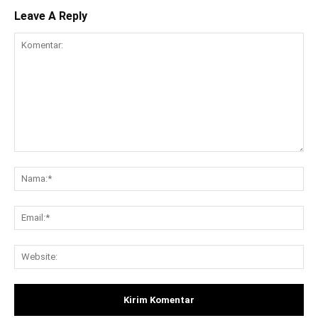
Leave A Reply
Komentar:
Na
Ema
Web