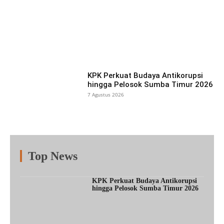
Facebook
X
Pinterest
What
KPK Perkuat Budaya Antikorupsi
hingga Pelosok Sumba Timur 2026
7 Agustus 2026
Top News
Fitur
Populer
Lainnya
KPK Perkuat Budaya Antikorupsi
hingga Pelosok Sumba Timur 2026