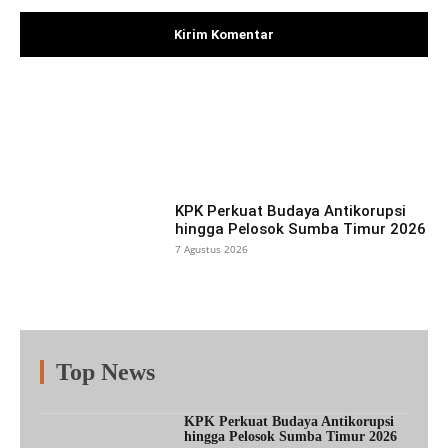
Facebook
X
Pinterest
What
KPK Perkuat Budaya Antikorupsi
hingga Pelosok Sumba Timur 2026
7 Agustus 2026
Top News
Fitur
Populer
Lainnya
KPK Perkuat Budaya Antikorupsi
hingga Pelosok Sumba Timur 2026