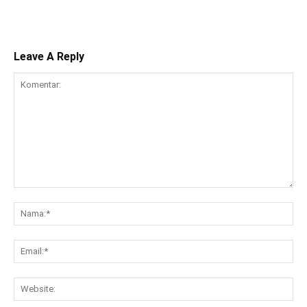
Leave A Reply
Komentar:
Na
Ema
Web