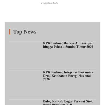
7 Agustus 2026
Top News
Fitur
Populer
Lainnya
KPK Perkuat Budaya Antikorupsi
hingga Pelosok Sumba Timur 2026
KPK Perkuat Integritas Pertamina
Demi Ketahanan Energi Nasional
2026
Bulog Kancab Bogor Perkuat Stok
Beras Premium 2026