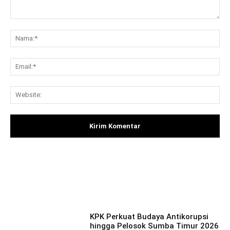
Komentar:
Na
Ema
Web
Facebook
X
Pinterest
What
KPK Perkuat Budaya Antikorupsi
hingga Pelosok Sumba Timur 2026