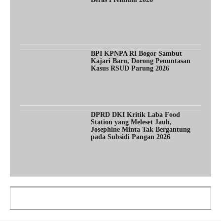
BPI KPNPA RI Bogor Sambut
Kajari Baru, Dorong Penuntasan
Kasus RSUD Parung 2026
DPRD DKI Kritik Laba Food
Station yang Meleset Jauh,
Josephine Minta Tak Bergantung
pada Subsidi Pangan 2026