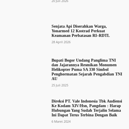
20 Juli 2026
Senjata Api Diserahkan Warga,
Yonarmed 12 Kostrad Perkuat
Keamanan Perbatasan RI–RDTL
28 April 2026
Bupati Bogor Undang Panglima TNI
dan Jajarannya Resmikan Monumen
Helikopter Puma SA 330 Simbol
Penghormatan Sejarah Pengabdian TNI
AU
25 Juli 2025
Direksi PT. Vale Indonesia Tbk Audiensi
Ke Kodam XIV/Hsn, Pangdam : Harap
Hubungan Yang Sudah Terjalin Selama
Ini Dapat Terus Terbina Dengan Baik
6 Maret 2024