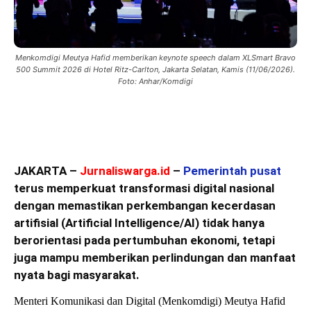
Menkomdigi Meutya Hafid memberikan keynote speech dalam XLSmart Bravo
500 Summit 2026 di Hotel Ritz-Carlton, Jakarta Selatan, Kamis (11/06/2026).
Foto: Anhar/Komdigi
JAKARTA –
Jurnaliswarga.id
–
Pemerintah pusat
terus memperkuat transformasi digital nasional
dengan memastikan perkembangan kecerdasan
artifisial (Artificial Intelligence/AI) tidak hanya
berorientasi pada pertumbuhan ekonomi, tetapi
juga mampu memberikan perlindungan dan manfaat
nyata bagi masyarakat.
Menteri Komunikasi dan Digital (Menkomdigi) Meutya Hafid